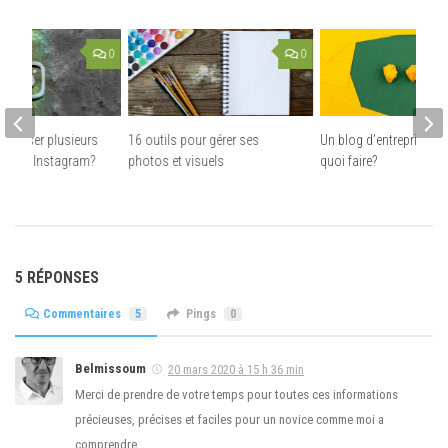
0
0
oposer plusieurs
16 outils pour gérer ses
Un blog d’entreprise, p
sa bio Instagram?
photos et visuels
quoi faire?
5 RÉPONSES
Commentaires
5
Pings
0
Belmissoum
20 mars 2020 à 15 h 36 min
Merci de prendre de votre temps pour toutes ces informations
précieuses, précises et faciles pour un novice comme moi a
comprendre ….