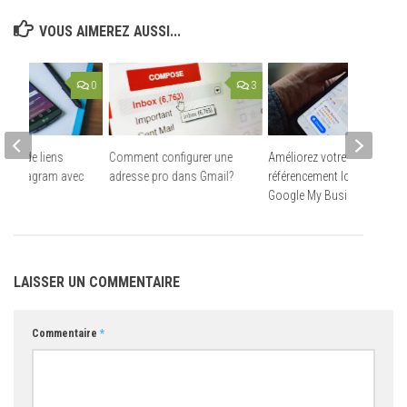
VOUS AIMEREZ AUSSI...
0
3
page de liens
Comment configurer une
Améliorez votre
io Instagram avec
adresse pro dans Gmail?
référencement local avec
Google My Business
LAISSER UN COMMENTAIRE
Commentaire
*