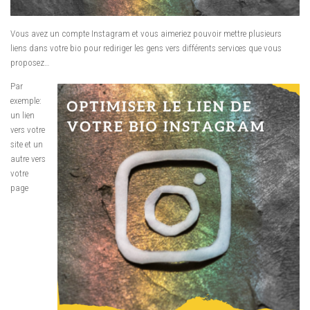
Vous avez un compte Instagram et vous aimeriez pouvoir mettre plusieurs
liens dans votre bio pour rediriger les gens vers différents services que vous
proposez…
Par
exemple:
un lien
vers votre
site et un
autre vers
votre
page